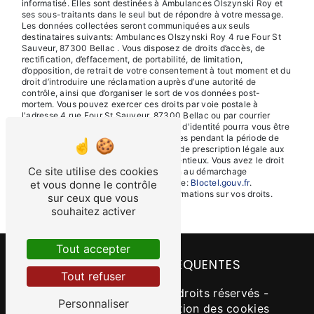
informatisé. Elles sont destinées à Ambulances Olszynski Roy et
ses sous-traitants dans le seul but de répondre à votre message.
Les données collectées seront communiquées aux seuls
destinataires suivants: Ambulances Olszynski Roy 4 rue Four St
Sauveur, 87300 Bellac . Vous disposez de droits d’accès, de
rectification, d’effacement, de portabilité, de limitation,
d’opposition, de retrait de votre consentement à tout moment et du
droit d’introduire une réclamation auprès d’une autorité de
contrôle, ainsi que d’organiser le sort de vos données post-
mortem. Vous pouvez exercer ces droits par voie postale à
l'adresse 4 rue Four St Sauveur, 87300 Bellac ou par courrier
électronique à l'adresse . Un justificatif d'identité pourra vous être
demandé. Nous conservons vos données pendant la période de
prise de contact puis pendant la durée de prescription légale aux
fins probatoires et de gestion des contentieux. Vous avez le droit
Ce site utilise des cookies
de vous inscrire sur la liste d'opposition au démarchage
téléphonique, disponible à cette adresse:
Bloctel.gouv.fr
.
et vous donne le contrôle
Consultez le site cnil.fr pour plus d’informations sur vos droits.
sur ceux que vous
souhaitez activer
Tout accepter
RECHERCHES FRÉQUENTES
Tout refuser
©
Vistalid
- 2026 - Tous droits réservés -
Personnaliser
Mentions légales
-
Gestion des cookies