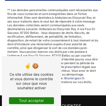
** Les données personnelles communiquées sont nécessaires aux
fins de vous contacter et sont enregistrées dans un fichier
informatisé. Elles sont destinées à Ambulances Olszynski Roy et
ses sous-traitants dans le seul but de répondre à votre message.
Les données collectées seront communiquées aux seuls
destinataires suivants: Ambulances Olszynski Roy 4 rue Four St
Sauveur, 87300 Bellac . Vous disposez de droits d’accès, de
rectification, d’effacement, de portabilité, de limitation,
d’opposition, de retrait de votre consentement à tout moment et du
droit d’introduire une réclamation auprès d’une autorité de
contrôle, ainsi que d’organiser le sort de vos données post-
mortem. Vous pouvez exercer ces droits par voie postale à
l'adresse 4 rue Four St Sauveur, 87300 Bellac ou par courrier
électronique à l'adresse . Un justificatif d'identité pourra vous être
demandé. Nous conservons vos données pendant la période de
prise de contact puis pendant la durée de prescription légale aux
fins probatoires et de gestion des contentieux. Vous avez le droit
Ce site utilise des cookies
de vous inscrire sur la liste d'opposition au démarchage
téléphonique, disponible à cette adresse:
Bloctel.gouv.fr
.
et vous donne le contrôle
Consultez le site cnil.fr pour plus d’informations sur vos droits.
sur ceux que vous
souhaitez activer
Tout accepter