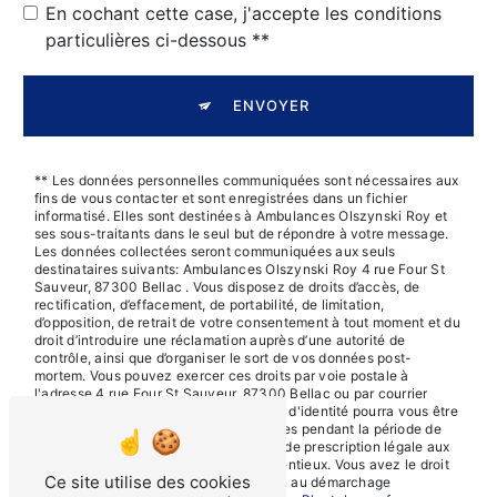
En cochant cette case, j'accepte les conditions
particulières ci-dessous **
ENVOYER
** Les données personnelles communiquées sont nécessaires aux
fins de vous contacter et sont enregistrées dans un fichier
informatisé. Elles sont destinées à Ambulances Olszynski Roy et
ses sous-traitants dans le seul but de répondre à votre message.
Les données collectées seront communiquées aux seuls
destinataires suivants: Ambulances Olszynski Roy 4 rue Four St
Sauveur, 87300 Bellac . Vous disposez de droits d’accès, de
rectification, d’effacement, de portabilité, de limitation,
d’opposition, de retrait de votre consentement à tout moment et du
droit d’introduire une réclamation auprès d’une autorité de
contrôle, ainsi que d’organiser le sort de vos données post-
mortem. Vous pouvez exercer ces droits par voie postale à
l'adresse 4 rue Four St Sauveur, 87300 Bellac ou par courrier
électronique à l'adresse . Un justificatif d'identité pourra vous être
demandé. Nous conservons vos données pendant la période de
prise de contact puis pendant la durée de prescription légale aux
fins probatoires et de gestion des contentieux. Vous avez le droit
Ce site utilise des cookies
de vous inscrire sur la liste d'opposition au démarchage