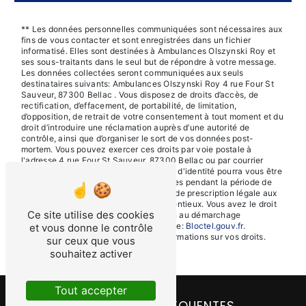
** Les données personnelles communiquées sont nécessaires aux
fins de vous contacter et sont enregistrées dans un fichier
informatisé. Elles sont destinées à Ambulances Olszynski Roy et
ses sous-traitants dans le seul but de répondre à votre message.
Les données collectées seront communiquées aux seuls
destinataires suivants: Ambulances Olszynski Roy 4 rue Four St
Sauveur, 87300 Bellac . Vous disposez de droits d’accès, de
rectification, d’effacement, de portabilité, de limitation,
d’opposition, de retrait de votre consentement à tout moment et du
droit d’introduire une réclamation auprès d’une autorité de
contrôle, ainsi que d’organiser le sort de vos données post-
mortem. Vous pouvez exercer ces droits par voie postale à
l'adresse 4 rue Four St Sauveur, 87300 Bellac ou par courrier
électronique à l'adresse . Un justificatif d'identité pourra vous être
demandé. Nous conservons vos données pendant la période de
prise de contact puis pendant la durée de prescription légale aux
fins probatoires et de gestion des contentieux. Vous avez le droit
Ce site utilise des cookies
de vous inscrire sur la liste d'opposition au démarchage
téléphonique, disponible à cette adresse:
Bloctel.gouv.fr
.
et vous donne le contrôle
Consultez le site cnil.fr pour plus d’informations sur vos droits.
sur ceux que vous
souhaitez activer
Tout accepter