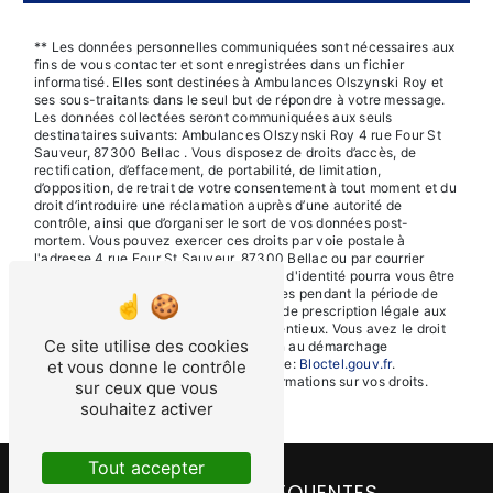
** Les données personnelles communiquées sont nécessaires aux
fins de vous contacter et sont enregistrées dans un fichier
informatisé. Elles sont destinées à Ambulances Olszynski Roy et
ses sous-traitants dans le seul but de répondre à votre message.
Les données collectées seront communiquées aux seuls
destinataires suivants: Ambulances Olszynski Roy 4 rue Four St
Sauveur, 87300 Bellac . Vous disposez de droits d’accès, de
rectification, d’effacement, de portabilité, de limitation,
d’opposition, de retrait de votre consentement à tout moment et du
droit d’introduire une réclamation auprès d’une autorité de
contrôle, ainsi que d’organiser le sort de vos données post-
mortem. Vous pouvez exercer ces droits par voie postale à
l'adresse 4 rue Four St Sauveur, 87300 Bellac ou par courrier
électronique à l'adresse . Un justificatif d'identité pourra vous être
demandé. Nous conservons vos données pendant la période de
prise de contact puis pendant la durée de prescription légale aux
fins probatoires et de gestion des contentieux. Vous avez le droit
Ce site utilise des cookies
de vous inscrire sur la liste d'opposition au démarchage
téléphonique, disponible à cette adresse:
Bloctel.gouv.fr
.
et vous donne le contrôle
Consultez le site cnil.fr pour plus d’informations sur vos droits.
sur ceux que vous
souhaitez activer
Tout accepter